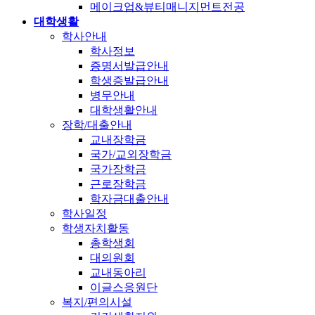
메이크업&뷰티매니지먼트전공
대학생활
학사안내
학사정보
증명서발급안내
학생증발급안내
병무안내
대학생활안내
장학/대출안내
교내장학금
국가/교외장학금
국가장학금
근로장학금
학자금대출안내
학사일정
학생자치활동
총학생회
대의원회
교내동아리
이글스응원단
복지/편의시설