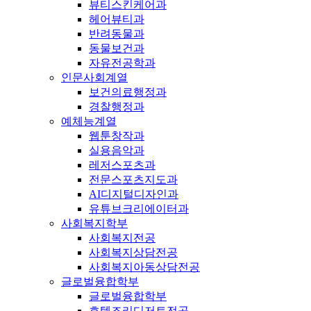
뷰티스킨케어과
헤어뷰티과
반려동물과
동물보건과
자유전공학과
인문사회계열
보건의료행정과
경찰행정과
예체능계열
웹툰창작과
실용음악과
레저스포츠과
전문스포츠지도과
AI디지털디자인과
유튜브크리에이터과
사회복지학부
사회복지전공
사회복지상담전공
사회복지아동상담전공
글로벌융합학부
글로벌융합학부
호텔조리디저트전공