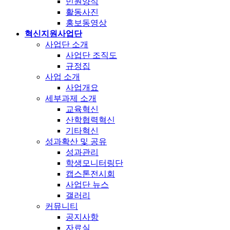
민원양식
활동사진
홍보동영상
혁신지원사업단
사업단 소개
사업단 조직도
규정집
사업 소개
사업개요
세부과제 소개
교육혁신
산학협력혁신
기타혁신
성과확산 및 공유
성과관리
학생모니터링단
캡스톤전시회
사업단 뉴스
갤러리
커뮤니티
공지사항
자료실