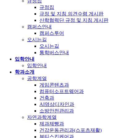
규정집
규정집
규정 및 지침 의견수렴 게시판
산학협력단 규정 및 지침 게시판
캠퍼스안내
캠퍼스투어
오시는길
오시는길
통학버스안내
입학안내
입학안내
학과소개
공학계열
게임콘텐츠과
컴퓨터소프트웨어과
건축과
AI영상디자인과
소방안전관리과
자연과학계열
제과제빵과
건강운동관리과(스포츠재활)
뷰티스킨케어과