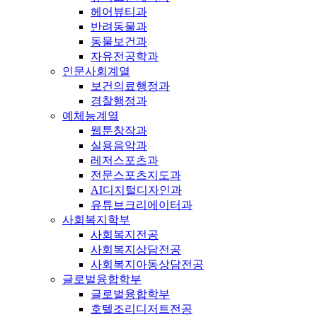
헤어뷰티과
반려동물과
동물보건과
자유전공학과
인문사회계열
보건의료행정과
경찰행정과
예체능계열
웹툰창작과
실용음악과
레저스포츠과
전문스포츠지도과
AI디지털디자인과
유튜브크리에이터과
사회복지학부
사회복지전공
사회복지상담전공
사회복지아동상담전공
글로벌융합학부
글로벌융합학부
호텔조리디저트전공