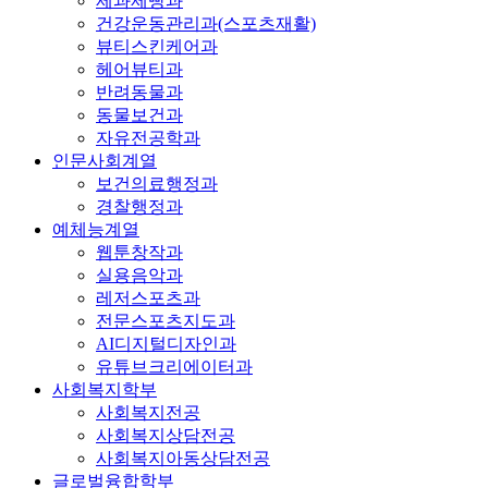
제과제빵과
건강운동관리과(스포츠재활)
뷰티스킨케어과
헤어뷰티과
반려동물과
동물보건과
자유전공학과
인문사회계열
보건의료행정과
경찰행정과
예체능계열
웹툰창작과
실용음악과
레저스포츠과
전문스포츠지도과
AI디지털디자인과
유튜브크리에이터과
사회복지학부
사회복지전공
사회복지상담전공
사회복지아동상담전공
글로벌융합학부