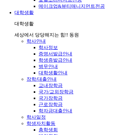
메이크업&뷰티매니지먼트전공
대학생활
대학생활
세상에서 당당해지는 힘!! 동원
학사안내
학사정보
증명서발급안내
학생증발급안내
병무안내
대학생활안내
장학/대출안내
교내장학금
국가/교외장학금
국가장학금
근로장학금
학자금대출안내
학사일정
학생자치활동
총학생회