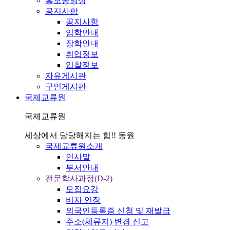
홍보동영상
공지사항
공지사항
입학안내
장학안내
취업정보
입찰정보
자유게시판
구인게시판
국제교류원
국제교류원
세상에서 당당해지는 힘!! 동원
국제교류원소개
인사말
부서안내
전문학사과정(D-2)
모집요강
비자 연장
외국인등록증 신청 및 재발급
주소(체류지) 변경 신고