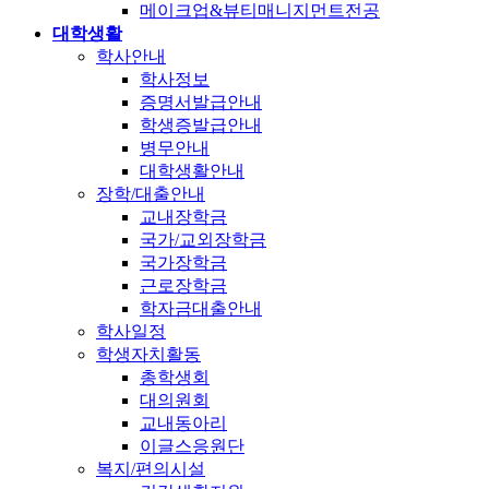
메이크업&뷰티매니지먼트전공
대학생활
학사안내
학사정보
증명서발급안내
학생증발급안내
병무안내
대학생활안내
장학/대출안내
교내장학금
국가/교외장학금
국가장학금
근로장학금
학자금대출안내
학사일정
학생자치활동
총학생회
대의원회
교내동아리
이글스응원단
복지/편의시설