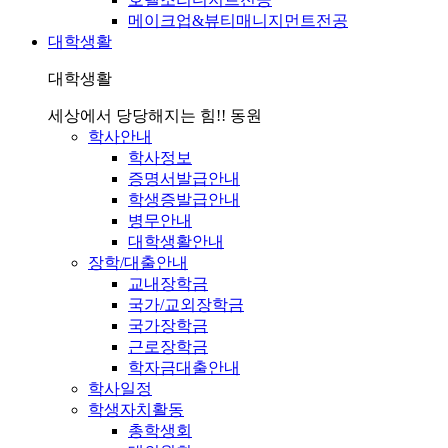
메이크업&뷰티매니지먼트전공
대학생활
대학생활
세상에서 당당해지는 힘!! 동원
학사안내
학사정보
증명서발급안내
학생증발급안내
병무안내
대학생활안내
장학/대출안내
교내장학금
국가/교외장학금
국가장학금
근로장학금
학자금대출안내
학사일정
학생자치활동
총학생회