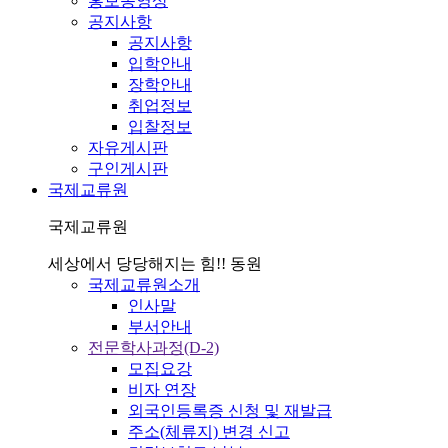
홍보동영상
공지사항
공지사항
입학안내
장학안내
취업정보
입찰정보
자유게시판
구인게시판
국제교류원
국제교류원
세상에서 당당해지는 힘!! 동원
국제교류원소개
인사말
부서안내
전문학사과정(D-2)
모집요강
비자 연장
외국인등록증 신청 및 재발급
주소(체류지) 변경 신고