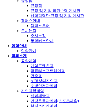
규정집
규정집
규정 및 지침 의견수렴 게시판
산학협력단 규정 및 지침 게시판
캠퍼스안내
캠퍼스투어
오시는길
오시는길
통학버스안내
입학안내
입학안내
학과소개
공학계열
게임콘텐츠과
컴퓨터소프트웨어과
건축과
AI영상디자인과
소방안전관리과
자연과학계열
제과제빵과
건강운동관리과(스포츠재활)
뷰티스킨케어과