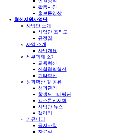
민원양식
활동사진
홍보동영상
혁신지원사업단
사업단 소개
사업단 조직도
규정집
사업 소개
사업개요
세부과제 소개
교육혁신
산학협력혁신
기타혁신
성과확산 및 공유
성과관리
학생모니터링단
캡스톤전시회
사업단 뉴스
갤러리
커뮤니티
공지사항
자료실