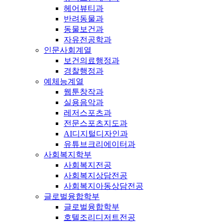
헤어뷰티과
반려동물과
동물보건과
자유전공학과
인문사회계열
보건의료행정과
경찰행정과
예체능계열
웹툰창작과
실용음악과
레저스포츠과
전문스포츠지도과
AI디지털디자인과
유튜브크리에이터과
사회복지학부
사회복지전공
사회복지상담전공
사회복지아동상담전공
글로벌융합학부
글로벌융합학부
호텔조리디저트전공