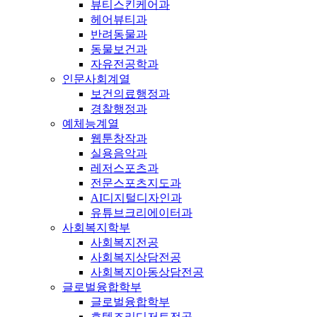
뷰티스킨케어과
헤어뷰티과
반려동물과
동물보건과
자유전공학과
인문사회계열
보건의료행정과
경찰행정과
예체능계열
웹툰창작과
실용음악과
레저스포츠과
전문스포츠지도과
AI디지털디자인과
유튜브크리에이터과
사회복지학부
사회복지전공
사회복지상담전공
사회복지아동상담전공
글로벌융합학부
글로벌융합학부
호텔조리디저트전공