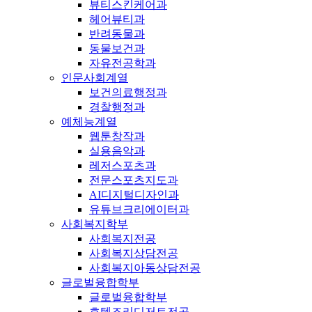
뷰티스킨케어과
헤어뷰티과
반려동물과
동물보건과
자유전공학과
인문사회계열
보건의료행정과
경찰행정과
예체능계열
웹툰창작과
실용음악과
레저스포츠과
전문스포츠지도과
AI디지털디자인과
유튜브크리에이터과
사회복지학부
사회복지전공
사회복지상담전공
사회복지아동상담전공
글로벌융합학부
글로벌융합학부
호텔조리디저트전공