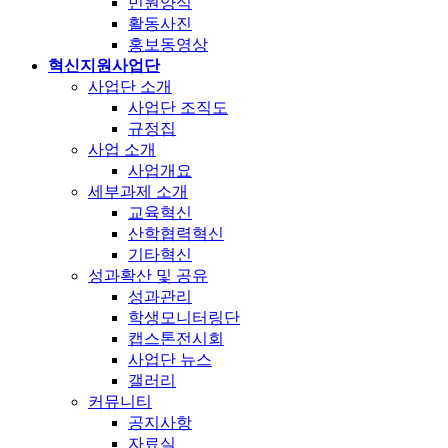
민원양식
활동사진
홍보동영상
혁신지원사업단
사업단 소개
사업단 조직도
규정집
사업 소개
사업개요
세부과제 소개
교육혁신
산학협력혁신
기타혁신
성과확산 및 공유
성과관리
학생모니터링단
캡스톤전시회
사업단 뉴스
갤러리
커뮤니티
공지사항
자료실