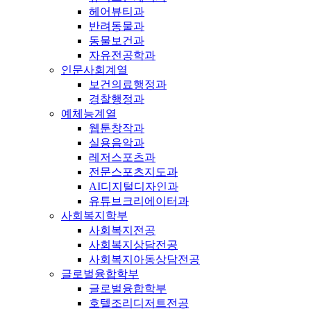
헤어뷰티과
반려동물과
동물보건과
자유전공학과
인문사회계열
보건의료행정과
경찰행정과
예체능계열
웹툰창작과
실용음악과
레저스포츠과
전문스포츠지도과
AI디지털디자인과
유튜브크리에이터과
사회복지학부
사회복지전공
사회복지상담전공
사회복지아동상담전공
글로벌융합학부
글로벌융합학부
호텔조리디저트전공