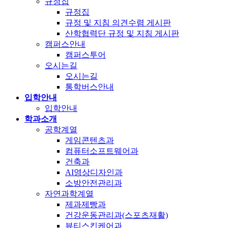
규정집
규정집
규정 및 지침 의견수렴 게시판
산학협력단 규정 및 지침 게시판
캠퍼스안내
캠퍼스투어
오시는길
오시는길
통학버스안내
입학안내
입학안내
학과소개
공학계열
게임콘텐츠과
컴퓨터소프트웨어과
건축과
AI영상디자인과
소방안전관리과
자연과학계열
제과제빵과
건강운동관리과(스포츠재활)
뷰티스킨케어과