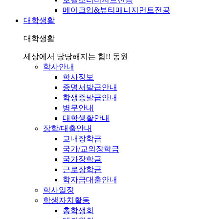
메이크업&뷰티매니지먼트전공
대학생활
대학생활
세상에서 당당해지는 힘!! 동원
학사안내
학사정보
증명서발급안내
학생증발급안내
병무안내
대학생활안내
장학/대출안내
교내장학금
국가/교외장학금
국가장학금
근로장학금
학자금대출안내
학사일정
학생자치활동
총학생회