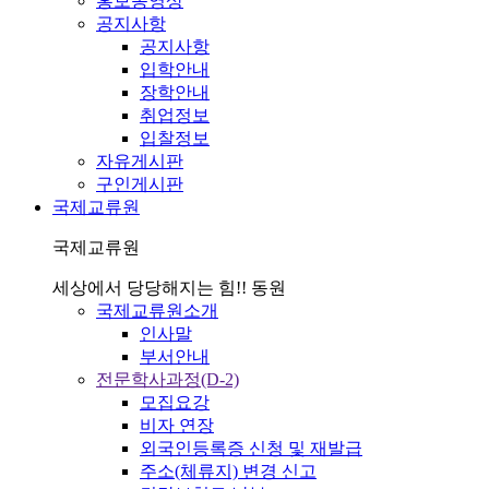
홍보동영상
공지사항
공지사항
입학안내
장학안내
취업정보
입찰정보
자유게시판
구인게시판
국제교류원
국제교류원
세상에서 당당해지는 힘!! 동원
국제교류원소개
인사말
부서안내
전문학사과정(D-2)
모집요강
비자 연장
외국인등록증 신청 및 재발급
주소(체류지) 변경 신고