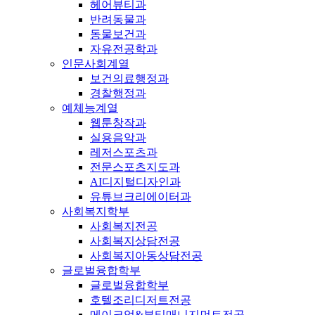
헤어뷰티과
반려동물과
동물보건과
자유전공학과
인문사회계열
보건의료행정과
경찰행정과
예체능계열
웹툰창작과
실용음악과
레저스포츠과
전문스포츠지도과
AI디지털디자인과
유튜브크리에이터과
사회복지학부
사회복지전공
사회복지상담전공
사회복지아동상담전공
글로벌융합학부
글로벌융합학부
호텔조리디저트전공
메이크업&뷰티매니지먼트전공