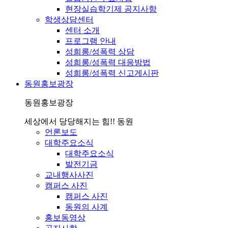
현장실습학기제 공지사항
학생상담센터
센터 소개
프로그램 안내
성희롱/성폭력 상담
성희롱/성폭력 대응방법
성희롱/성폭력 신고게시판
동원홍보광장
동원홍보광장
세상에서 당당해지는 힘!! 동원
언론보도
대학주요소식
대학주요소식
발전기금
교내행사사진
캠퍼스 사진
캠퍼스 사진
동원의 사계
홍보동영상