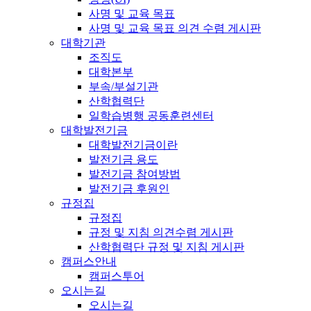
사명 및 교육 목표
사명 및 교육 목표 의견 수렴 게시판
대학기관
조직도
대학본부
부속/부설기관
산학협력단
일학습병행 공동훈련센터
대학발전기금
대학발전기금이란
발전기금 용도
발전기금 참여방법
발전기금 후원인
규정집
규정집
규정 및 지침 의견수렴 게시판
산학협력단 규정 및 지침 게시판
캠퍼스안내
캠퍼스투어
오시는길
오시는길