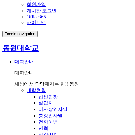
회원가입
게시판 로그인
Office365
사이트맵
Toggle navigation
동원대학교
대학안내
대학안내
세상에서 당당해지는 힘!! 동원
대학현황
법인현황
설립자
이사장인사말
총장인사말
건학이념
연혁
상징(UI)