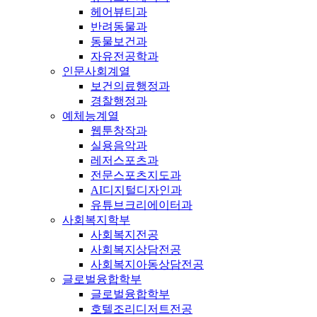
헤어뷰티과
반려동물과
동물보건과
자유전공학과
인문사회계열
보건의료행정과
경찰행정과
예체능계열
웹툰창작과
실용음악과
레저스포츠과
전문스포츠지도과
AI디지털디자인과
유튜브크리에이터과
사회복지학부
사회복지전공
사회복지상담전공
사회복지아동상담전공
글로벌융합학부
글로벌융합학부
호텔조리디저트전공