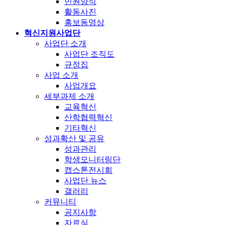
민원양식
활동사진
홍보동영상
혁신지원사업단
사업단 소개
사업단 조직도
규정집
사업 소개
사업개요
세부과제 소개
교육혁신
산학협력혁신
기타혁신
성과확산 및 공유
성과관리
학생모니터링단
캡스톤전시회
사업단 뉴스
갤러리
커뮤니티
공지사항
자료실