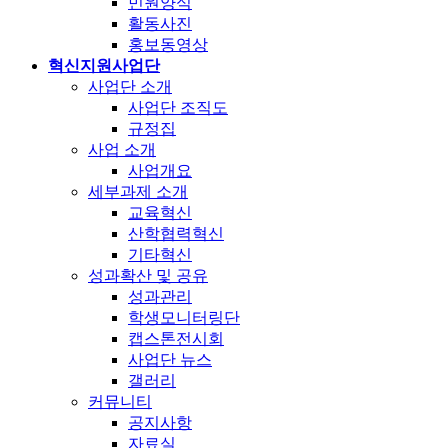
민원양식
활동사진
홍보동영상
혁신지원사업단
사업단 소개
사업단 조직도
규정집
사업 소개
사업개요
세부과제 소개
교육혁신
산학협력혁신
기타혁신
성과확산 및 공유
성과관리
학생모니터링단
캡스톤전시회
사업단 뉴스
갤러리
커뮤니티
공지사항
자료실