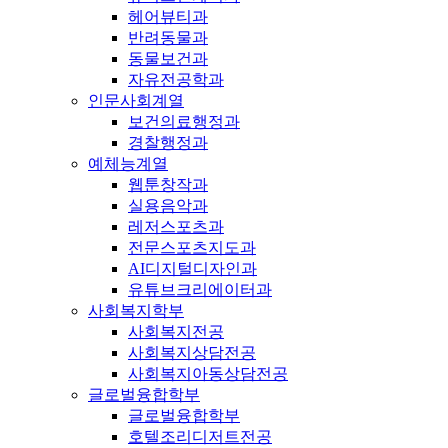
헤어뷰티과
반려동물과
동물보건과
자유전공학과
인문사회계열
보건의료행정과
경찰행정과
예체능계열
웹툰창작과
실용음악과
레저스포츠과
전문스포츠지도과
AI디지털디자인과
유튜브크리에이터과
사회복지학부
사회복지전공
사회복지상담전공
사회복지아동상담전공
글로벌융합학부
글로벌융합학부
호텔조리디저트전공