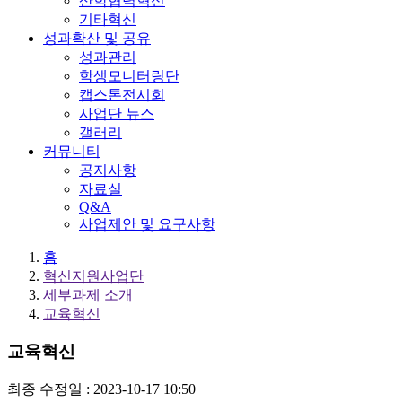
산학협력혁신
기타혁신
성과확산 및 공유
성과관리
학생모니터링단
캡스톤전시회
사업단 뉴스
갤러리
커뮤니티
공지사항
자료실
Q&A
사업제안 및 요구사항
홈
혁신지원사업단
세부과제 소개
교육혁신
교육혁신
최종 수정일 : 2023-10-17 10:50