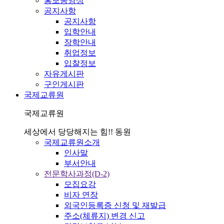
홍보동영상
공지사항
공지사항
입학안내
장학안내
취업정보
입찰정보
자유게시판
구인게시판
국제교류원
국제교류원
세상에서 당당해지는 힘!! 동원
국제교류원소개
인사말
부서안내
전문학사과정(D-2)
모집요강
비자 연장
외국인등록증 신청 및 재발급
주소(체류지) 변경 신고