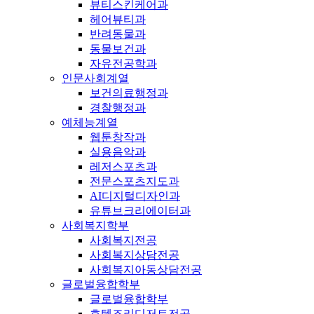
뷰티스킨케어과
헤어뷰티과
반려동물과
동물보건과
자유전공학과
인문사회계열
보건의료행정과
경찰행정과
예체능계열
웹툰창작과
실용음악과
레저스포츠과
전문스포츠지도과
AI디지털디자인과
유튜브크리에이터과
사회복지학부
사회복지전공
사회복지상담전공
사회복지아동상담전공
글로벌융합학부
글로벌융합학부
호텔조리디저트전공