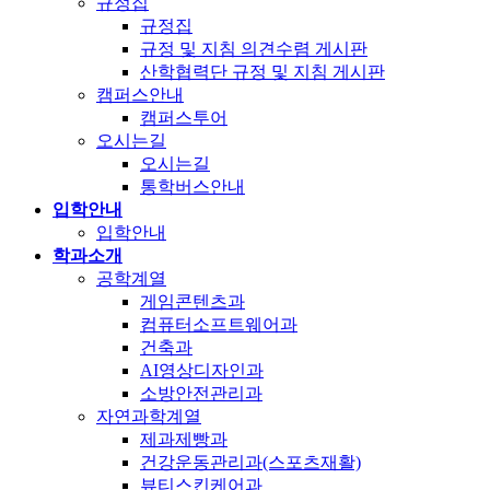
규정집
규정집
규정 및 지침 의견수렴 게시판
산학협력단 규정 및 지침 게시판
캠퍼스안내
캠퍼스투어
오시는길
오시는길
통학버스안내
입학안내
입학안내
학과소개
공학계열
게임콘텐츠과
컴퓨터소프트웨어과
건축과
AI영상디자인과
소방안전관리과
자연과학계열
제과제빵과
건강운동관리과(스포츠재활)
뷰티스킨케어과