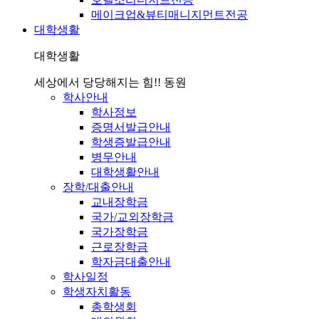
메이크업&뷰티매니지먼트전공
대학생활
대학생활
세상에서 당당해지는 힘!! 동원
학사안내
학사정보
증명서발급안내
학생증발급안내
병무안내
대학생활안내
장학/대출안내
교내장학금
국가/교외장학금
국가장학금
근로장학금
학자금대출안내
학사일정
학생자치활동
총학생회