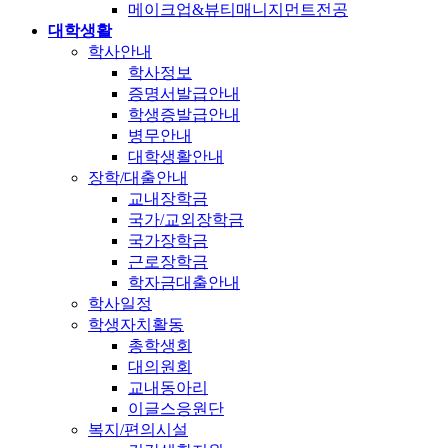
메이크업&뷰티매니지먼트전공
대학생활
학사안내
학사정보
증명서발급안내
학생증발급안내
병무안내
대학생활안내
장학/대출안내
교내장학금
국가/교외장학금
국가장학금
근로장학금
학자금대출안내
학사일정
학생자치활동
총학생회
대의원회
교내동아리
이글스응원단
복지/편의시설