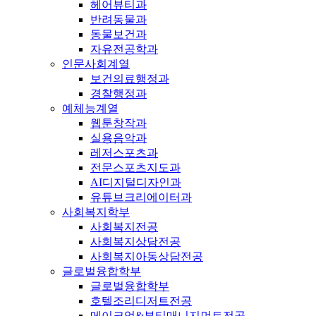
헤어뷰티과
반려동물과
동물보건과
자유전공학과
인문사회계열
보건의료행정과
경찰행정과
예체능계열
웹툰창작과
실용음악과
레저스포츠과
전문스포츠지도과
AI디지털디자인과
유튜브크리에이터과
사회복지학부
사회복지전공
사회복지상담전공
사회복지아동상담전공
글로벌융합학부
글로벌융합학부
호텔조리디저트전공
메이크업&뷰티매니지먼트전공