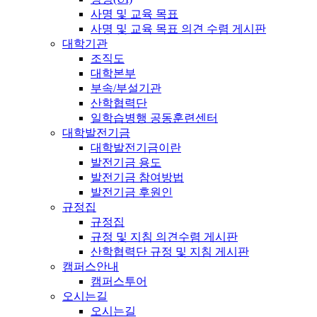
사명 및 교육 목표
사명 및 교육 목표 의견 수렴 게시판
대학기관
조직도
대학본부
부속/부설기관
산학협력단
일학습병행 공동훈련센터
대학발전기금
대학발전기금이란
발전기금 용도
발전기금 참여방법
발전기금 후원인
규정집
규정집
규정 및 지침 의견수렴 게시판
산학협력단 규정 및 지침 게시판
캠퍼스안내
캠퍼스투어
오시는길
오시는길