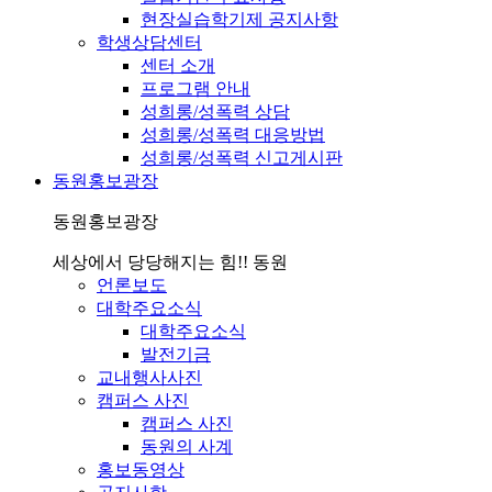
현장실습학기제 공지사항
학생상담센터
센터 소개
프로그램 안내
성희롱/성폭력 상담
성희롱/성폭력 대응방법
성희롱/성폭력 신고게시판
동원홍보광장
동원홍보광장
세상에서 당당해지는 힘!! 동원
언론보도
대학주요소식
대학주요소식
발전기금
교내행사사진
캠퍼스 사진
캠퍼스 사진
동원의 사계
홍보동영상