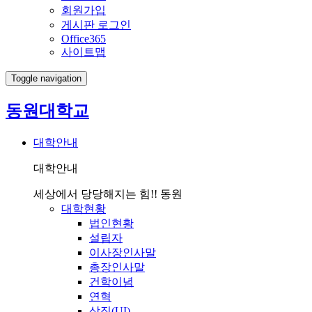
회원가입
게시판 로그인
Office365
사이트맵
Toggle navigation
동원대학교
대학안내
대학안내
세상에서 당당해지는 힘!! 동원
대학현황
법인현황
설립자
이사장인사말
총장인사말
건학이념
연혁
상징(UI)