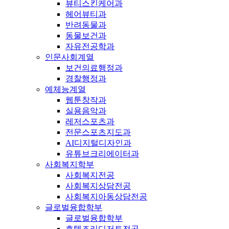
뷰티스킨케어과
헤어뷰티과
반려동물과
동물보건과
자유전공학과
인문사회계열
보건의료행정과
경찰행정과
예체능계열
웹툰창작과
실용음악과
레저스포츠과
전문스포츠지도과
AI디지털디자인과
유튜브크리에이터과
사회복지학부
사회복지전공
사회복지상담전공
사회복지아동상담전공
글로벌융합학부
글로벌융합학부
호텔조리디저트전공