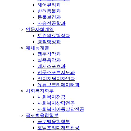
헤어뷰티과
반려동물과
동물보건과
자유전공학과
인문사회계열
보건의료행정과
경찰행정과
예체능계열
웹툰창작과
실용음악과
레저스포츠과
전문스포츠지도과
AI디지털디자인과
유튜브크리에이터과
사회복지학부
사회복지전공
사회복지상담전공
사회복지아동상담전공
글로벌융합학부
글로벌융합학부
호텔조리디저트전공