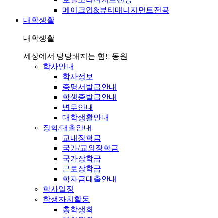
메이크업&뷰티매니지먼트전공
대학생활
대학생활
세상에서 당당해지는 힘!! 동원
학사안내
학사정보
증명서발급안내
학생증발급안내
병무안내
대학생활안내
장학/대출안내
교내장학금
국가/교외장학금
국가장학금
근로장학금
학자금대출안내
학사일정
학생자치활동
총학생회