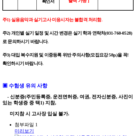
출력 가능
]
확인서
주
1)
실용음악과 실기고사 미응시자는 불합격 처리함
.
주
2)
개인별 실기 일정 및 시간 변경은 실기 학과 연락처
(031-760-0528)
로 문의하시기 바랍니다
.
주
3)
대입 복수지원 및 이중등록 위반 주의사항
(
모집요강
58p.)
을 꼭
!
확인하시기 바랍니다
.
▣
수험생 유의 사항
- 신분증
(
주민등록증
,
운전면허증
,
여권
,
전자신분증
,
사진이
있는 학생증 중 택
1)
지참
,
미지참 시 고사장 입실 불가
.
첨부파일 1
미리보기