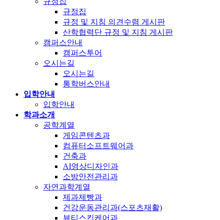
규정집
규정집
규정 및 지침 의견수렴 게시판
산학협력단 규정 및 지침 게시판
캠퍼스안내
캠퍼스투어
오시는길
오시는길
통학버스안내
입학안내
입학안내
학과소개
공학계열
게임콘텐츠과
컴퓨터소프트웨어과
건축과
AI영상디자인과
소방안전관리과
자연과학계열
제과제빵과
건강운동관리과(스포츠재활)
뷰티스킨케어과