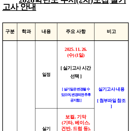
고사 안내
구분
학과
내용
주요 사항
비고
2025. 11. 26.
(수)
(1
일
)
[
실기고사 시간
일정
선택
]
실기고사 내용
[
실기일은 변경될 수
있으며, 변경되면 추후
공지함.
]
[
첨부파일
참조
]
보컬
,
기악
(
기타
,
베이스
,
건반
,
드럼 등
)
,
실기