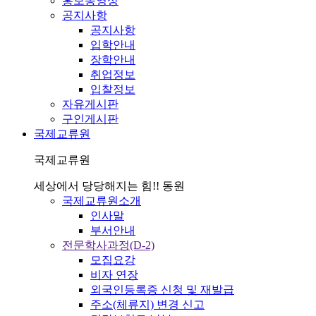
홍보동영상
공지사항
공지사항
입학안내
장학안내
취업정보
입찰정보
자유게시판
구인게시판
국제교류원
국제교류원
세상에서 당당해지는 힘!! 동원
국제교류원소개
인사말
부서안내
전문학사과정(D-2)
모집요강
비자 연장
외국인등록증 신청 및 재발급
주소(체류지) 변경 신고