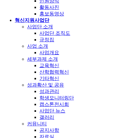
민원양식
활동사진
홍보동영상
혁신지원사업단
사업단 소개
사업단 조직도
규정집
사업 소개
사업개요
세부과제 소개
교육혁신
산학협력혁신
기타혁신
성과확산 및 공유
성과관리
학생모니터링단
캡스톤전시회
사업단 뉴스
갤러리
커뮤니티
공지사항
자료실