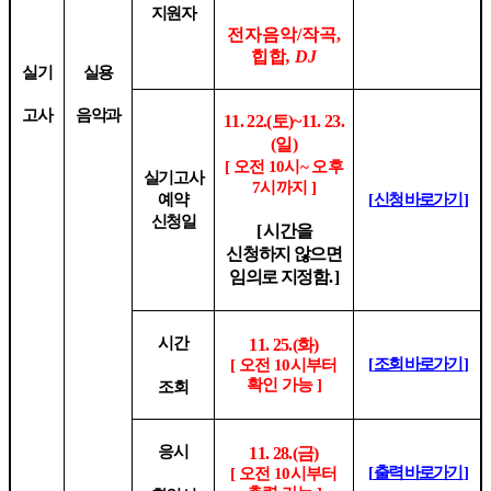
지원자
전자음악
/
작곡
,
힙합
, DJ
실기
실용
고사
음악과
11. 22.(
토
)~11. 23.
(
일
)
[ 오전 10
시
~ 오후
실기고사
7
시까지
]
예약
[
신청 바로가기
]
신청일
[ 시간
을
신청하지 않으면
임의로 지정함
. ]
시간
11. 25.(
화
)
[
조회 바로가기
]
[ 오전 10
시부터
확인 가능
]
조회
응시
11. 28.(
금
)
[
출력 바로가기
]
[ 오전 10
시부터