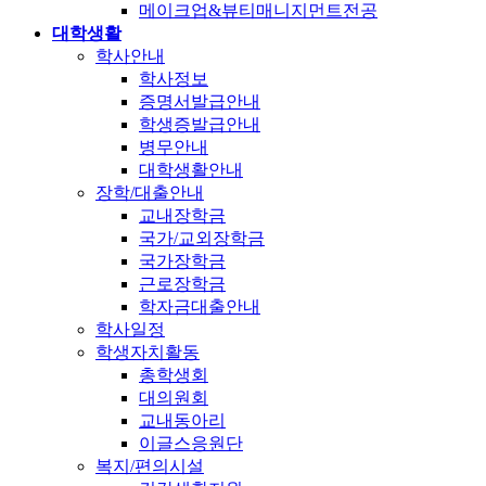
메이크업&뷰티매니지먼트전공
대학생활
학사안내
학사정보
증명서발급안내
학생증발급안내
병무안내
대학생활안내
장학/대출안내
교내장학금
국가/교외장학금
국가장학금
근로장학금
학자금대출안내
학사일정
학생자치활동
총학생회
대의원회
교내동아리
이글스응원단
복지/편의시설