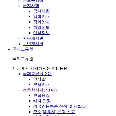
홍보동영상
공지사항
공지사항
입학안내
장학안내
취업정보
입찰정보
자유게시판
구인게시판
국제교류원
국제교류원
세상에서 당당해지는 힘!! 동원
국제교류원소개
인사말
부서안내
전문학사과정(D-2)
모집요강
비자 연장
외국인등록증 신청 및 재발급
주소(체류지) 변경 신고