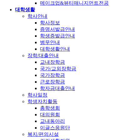
메이크업&뷰티매니지먼트전공
대학생활
학사안내
학사정보
증명서발급안내
학생증발급안내
병무안내
대학생활안내
장학/대출안내
교내장학금
국가/교외장학금
국가장학금
근로장학금
학자금대출안내
학사일정
학생자치활동
총학생회
대의원회
교내동아리
이글스응원단
복지/편의시설