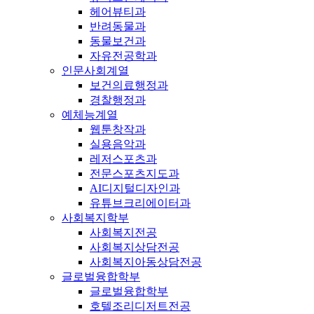
헤어뷰티과
반려동물과
동물보건과
자유전공학과
인문사회계열
보건의료행정과
경찰행정과
예체능계열
웹툰창작과
실용음악과
레저스포츠과
전문스포츠지도과
AI디지털디자인과
유튜브크리에이터과
사회복지학부
사회복지전공
사회복지상담전공
사회복지아동상담전공
글로벌융합학부
글로벌융합학부
호텔조리디저트전공