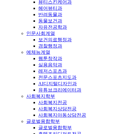
뷰티스킨케어과
헤어뷰티과
반려동물과
동물보건과
자유전공학과
인문사회계열
보건의료행정과
경찰행정과
예체능계열
웹툰창작과
실용음악과
레저스포츠과
전문스포츠지도과
AI디지털디자인과
유튜브크리에이터과
사회복지학부
사회복지전공
사회복지상담전공
사회복지아동상담전공
글로벌융합학부
글로벌융합학부
호텔조리디저트전공