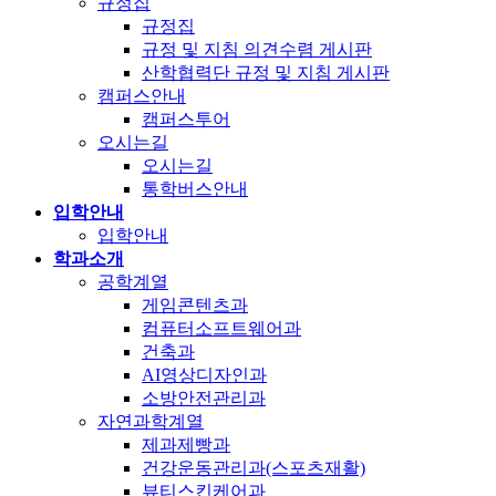
규정집
규정집
규정 및 지침 의견수렴 게시판
산학협력단 규정 및 지침 게시판
캠퍼스안내
캠퍼스투어
오시는길
오시는길
통학버스안내
입학안내
입학안내
학과소개
공학계열
게임콘텐츠과
컴퓨터소프트웨어과
건축과
AI영상디자인과
소방안전관리과
자연과학계열
제과제빵과
건강운동관리과(스포츠재활)
뷰티스킨케어과