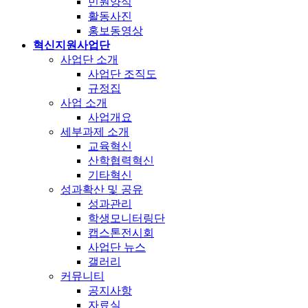
민원양식
활동사진
홍보동영상
혁신지원사업단
사업단 소개
사업단 조직도
규정집
사업 소개
사업개요
세부과제 소개
교육혁신
산학협력혁신
기타혁신
성과확산 및 공유
성과관리
학생모니터링단
캡스톤전시회
사업단 뉴스
갤러리
커뮤니티
공지사항
자료실