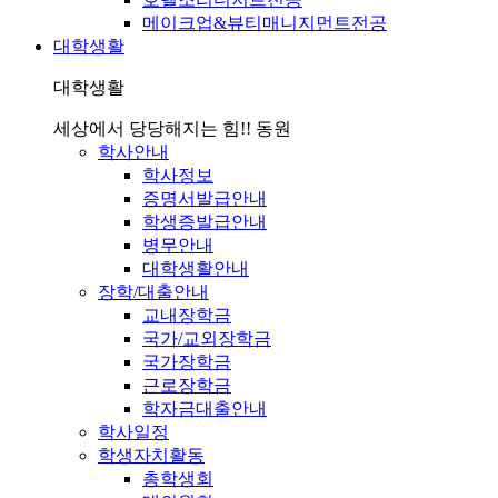
메이크업&뷰티매니지먼트전공
대학생활
대학생활
세상에서 당당해지는 힘!! 동원
학사안내
학사정보
증명서발급안내
학생증발급안내
병무안내
대학생활안내
장학/대출안내
교내장학금
국가/교외장학금
국가장학금
근로장학금
학자금대출안내
학사일정
학생자치활동
총학생회