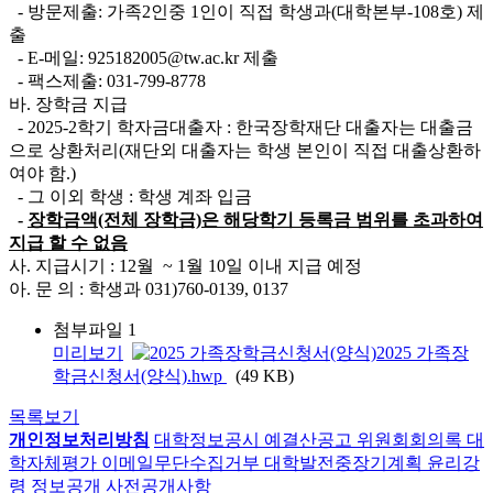
- 방문제출: 가족2인중 1인이 직접 학생과(대학본부-108호) 제
출
- E-메일: 925182005@tw.ac.kr 제출
- 팩스제출: 031-799-8778
바. 장학금 지급
- 2025-2학기 학자금대출자 : 한국장학재단 대출자는 대출금
으로 상환처리(재단외 대출자는 학생 본인이 직접 대출상환하
여야 함.)
- 그 이외 학생 : 학생 계좌 입금
-
장학금액(전체 장학금)은 해당학기 등록금 범위를 초과하여
지급 할 수 없음
사. 지급시기 : 12월 ~ 1월 10일 이내 지급 예정
아. 문 의 : 학생과 031)760-0139, 0137
첨부파일 1
미리보기
2025 가족장
학금신청서(양식).hwp
(49 KB)
목록보기
개인정보처리방침
대학정보공시
예결산공고
위원회회의록
대
학자체평가
이메일무단수집거부
대학발전중장기계획
윤리강
령
정보공개
사전공개사항