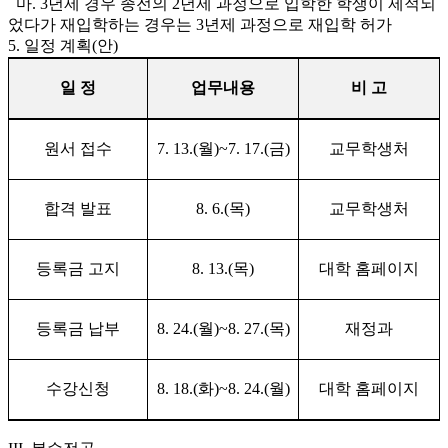
마. 3년제 경우 종전의 2년제 과정으로 입학한 학생이 제적되
었다가 재입학하는 경우는 3년제 과정으로 재입학 허가
5. 일정 계획(안)
일 정
업무내용
비 고
원서 접수
7. 13.(
월
)~7. 17.(
금
)
교무학생처
합격 발표
8. 6.(
목
)
교무학생처
등록금 고지
8. 13.(
목
)
대학 홈페이지
등록금 납부
8. 24.(
월
)~8. 27.(
목
)
재정과
수강신청
8. 18.(
화
)~8. 24.(
월
)
대학 홈페이지