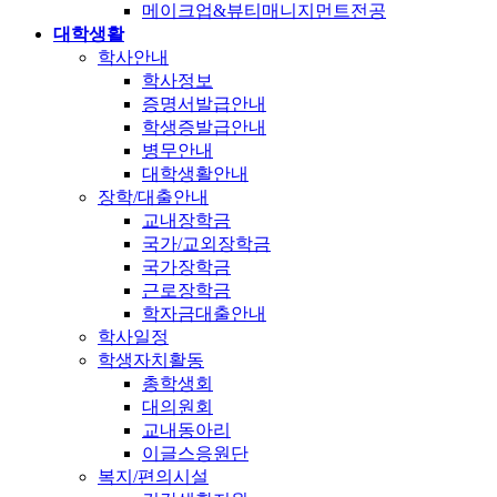
메이크업&뷰티매니지먼트전공
대학생활
학사안내
학사정보
증명서발급안내
학생증발급안내
병무안내
대학생활안내
장학/대출안내
교내장학금
국가/교외장학금
국가장학금
근로장학금
학자금대출안내
학사일정
학생자치활동
총학생회
대의원회
교내동아리
이글스응원단
복지/편의시설