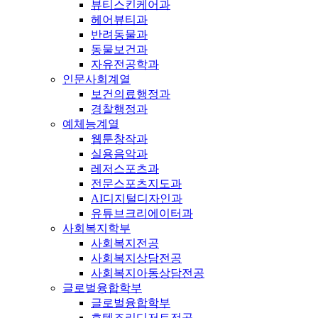
뷰티스킨케어과
헤어뷰티과
반려동물과
동물보건과
자유전공학과
인문사회계열
보건의료행정과
경찰행정과
예체능계열
웹툰창작과
실용음악과
레저스포츠과
전문스포츠지도과
AI디지털디자인과
유튜브크리에이터과
사회복지학부
사회복지전공
사회복지상담전공
사회복지아동상담전공
글로벌융합학부
글로벌융합학부
호텔조리디저트전공