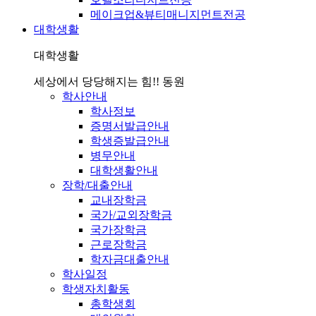
메이크업&뷰티매니지먼트전공
대학생활
대학생활
세상에서 당당해지는 힘!! 동원
학사안내
학사정보
증명서발급안내
학생증발급안내
병무안내
대학생활안내
장학/대출안내
교내장학금
국가/교외장학금
국가장학금
근로장학금
학자금대출안내
학사일정
학생자치활동
총학생회