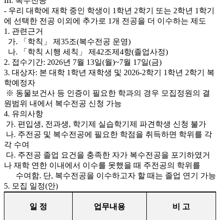
III. 복수전공
- 우리 대학에 재학 중인 학생이 1학년 2학기 또는 2학년 1학기
에 선택한 전공 이외에 추가로 1개 전공을 더 이수하는 제도
1. 관련근거
가. 「학칙」 제35조(복수전공 운영)
나. 「학칙 시행 세칙」 제42조제4항(졸업사정)
2. 접수기간: 2026년 7월 13일(월)~7월 17일(금)
3. 대상자: 본 대학 1학년 재학생 및 2026-2학기 1학년 2학기 복
학예정자
※ 동물보건사 등 인증이 필요한 학과의 경우 모집정원의 결
원범위 내에서 복수전공 신청 가능
4. 유의사항
가. 편입생, 전과생, 학기제 실습학기제 파견학생 신청 불가
나. 주전공 및 복수전공에 필요한 학점을 취득하면 학위를 각
각 수여
다. 주전공 졸업 요건을 충족한 자가 복수전공을 포기하였거
나 재학 연한 이내에서 이수를 못했을 때 주전공의 학위를
수여함. 단, 복수전공을 이수하고자 할 때는 졸업 연기 가능
5. 모집 일정(안)
일 정
업무내용
비 고