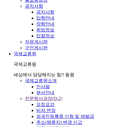
홍보동영상
공지사항
공지사항
입학안내
장학안내
취업정보
입찰정보
자유게시판
구인게시판
국제교류원
국제교류원
세상에서 당당해지는 힘!! 동원
국제교류원소개
인사말
부서안내
전문학사과정(D-2)
모집요강
비자 연장
외국인등록증 신청 및 재발급
주소(체류지) 변경 신고