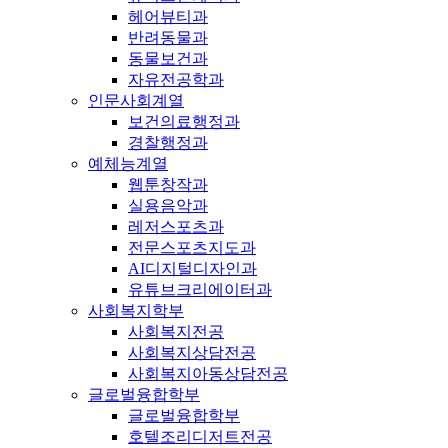
헤어뷰티과
반려동물과
동물보건과
자유전공학과
인문사회계열
보건의료행정과
경찰행정과
예체능계열
웹툰창작과
실용음악과
레저스포츠과
전문스포츠지도과
AI디지털디자인과
유튜브크리에이터과
사회복지학부
사회복지전공
사회복지상담전공
사회복지아동상담전공
글로벌융합학부
글로벌융합학부
호텔조리디저트전공