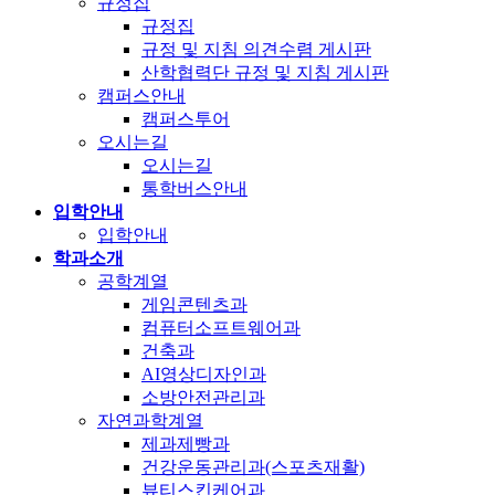
규정집
규정집
규정 및 지침 의견수렴 게시판
산학협력단 규정 및 지침 게시판
캠퍼스안내
캠퍼스투어
오시는길
오시는길
통학버스안내
입학안내
입학안내
학과소개
공학계열
게임콘텐츠과
컴퓨터소프트웨어과
건축과
AI영상디자인과
소방안전관리과
자연과학계열
제과제빵과
건강운동관리과(스포츠재활)
뷰티스킨케어과