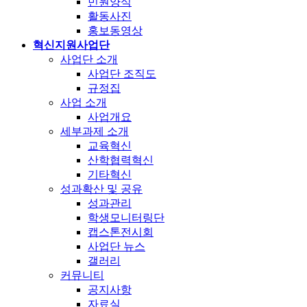
민원양식
활동사진
홍보동영상
혁신지원사업단
사업단 소개
사업단 조직도
규정집
사업 소개
사업개요
세부과제 소개
교육혁신
산학협력혁신
기타혁신
성과확산 및 공유
성과관리
학생모니터링단
캡스톤전시회
사업단 뉴스
갤러리
커뮤니티
공지사항
자료실