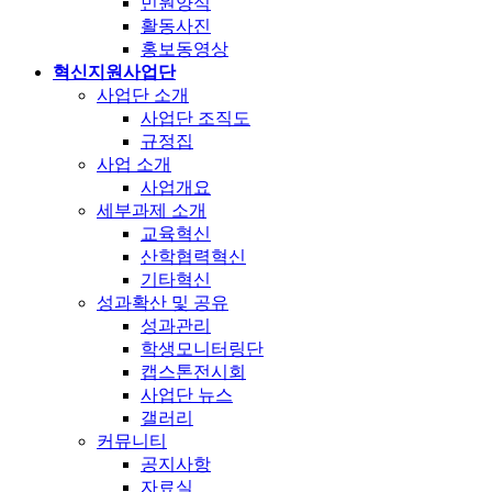
민원양식
활동사진
홍보동영상
혁신지원사업단
사업단 소개
사업단 조직도
규정집
사업 소개
사업개요
세부과제 소개
교육혁신
산학협력혁신
기타혁신
성과확산 및 공유
성과관리
학생모니터링단
캡스톤전시회
사업단 뉴스
갤러리
커뮤니티
공지사항
자료실