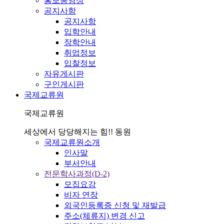
홍보동영상
공지사항
공지사항
입학안내
장학안내
취업정보
입찰정보
자유게시판
구인게시판
국제교류원
국제교류원
세상에서 당당해지는 힘!! 동원
국제교류원소개
인사말
부서안내
전문학사과정(D-2)
모집요강
비자 연장
외국인등록증 신청 및 재발급
주소(체류지) 변경 신고