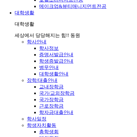
메이크업&뷰티매니지먼트전공
대학생활
대학생활
세상에서 당당해지는 힘!! 동원
학사안내
학사정보
증명서발급안내
학생증발급안내
병무안내
대학생활안내
장학/대출안내
교내장학금
국가/교외장학금
국가장학금
근로장학금
학자금대출안내
학사일정
학생자치활동
총학생회