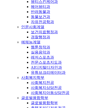
뷰티스킨케어과
헤어뷰티과
반려동물과
동물보건과
자유전공학과
인문사회계열
보건의료행정과
경찰행정과
예체능계열
웹툰창작과
실용음악과
레저스포츠과
전문스포츠지도과
AI디지털디자인과
유튜브크리에이터과
사회복지학부
사회복지전공
사회복지상담전공
사회복지아동상담전공
글로벌융합학부
글로벌융합학부
호텔조리디저트전공