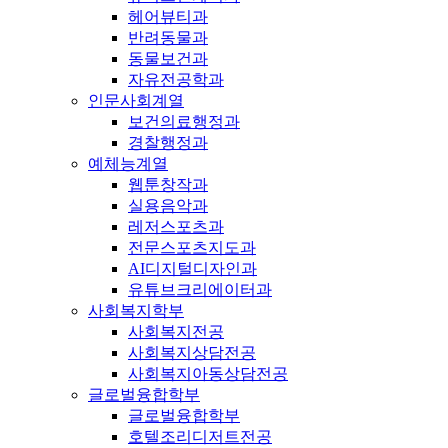
헤어뷰티과
반려동물과
동물보건과
자유전공학과
인문사회계열
보건의료행정과
경찰행정과
예체능계열
웹툰창작과
실용음악과
레저스포츠과
전문스포츠지도과
AI디지털디자인과
유튜브크리에이터과
사회복지학부
사회복지전공
사회복지상담전공
사회복지아동상담전공
글로벌융합학부
글로벌융합학부
호텔조리디저트전공