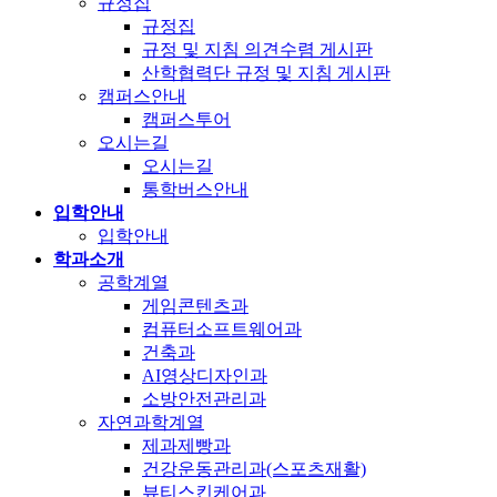
규정집
규정집
규정 및 지침 의견수렴 게시판
산학협력단 규정 및 지침 게시판
캠퍼스안내
캠퍼스투어
오시는길
오시는길
통학버스안내
입학안내
입학안내
학과소개
공학계열
게임콘텐츠과
컴퓨터소프트웨어과
건축과
AI영상디자인과
소방안전관리과
자연과학계열
제과제빵과
건강운동관리과(스포츠재활)
뷰티스킨케어과