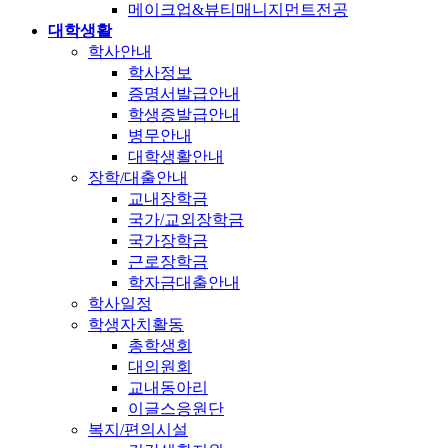
메이크업&뷰티매니지먼트전공
대학생활
학사안내
학사정보
증명서발급안내
학생증발급안내
병무안내
대학생활안내
장학/대출안내
교내장학금
국가/교외장학금
국가장학금
근로장학금
학자금대출안내
학사일정
학생자치활동
총학생회
대의원회
교내동아리
이글스응원단
복지/편의시설