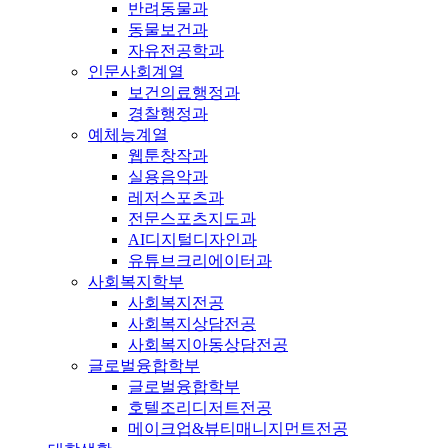
반려동물과
동물보건과
자유전공학과
인문사회계열
보건의료행정과
경찰행정과
예체능계열
웹툰창작과
실용음악과
레저스포츠과
전문스포츠지도과
AI디지털디자인과
유튜브크리에이터과
사회복지학부
사회복지전공
사회복지상담전공
사회복지아동상담전공
글로벌융합학부
글로벌융합학부
호텔조리디저트전공
메이크업&뷰티매니지먼트전공