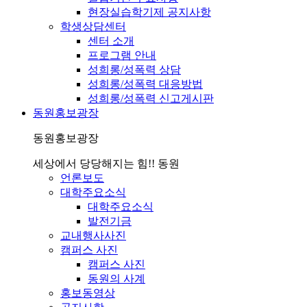
현장실습학기제 공지사항
학생상담센터
센터 소개
프로그램 안내
성희롱/성폭력 상담
성희롱/성폭력 대응방법
성희롱/성폭력 신고게시판
동원홍보광장
동원홍보광장
세상에서 당당해지는 힘!! 동원
언론보도
대학주요소식
대학주요소식
발전기금
교내행사사진
캠퍼스 사진
캠퍼스 사진
동원의 사계
홍보동영상