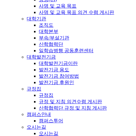
사명 및 교육 목표
사명 및 교육 목표 의견 수렴 게시판
대학기관
조직도
대학본부
부속/부설기관
산학협력단
일학습병행 공동훈련센터
대학발전기금
대학발전기금이란
발전기금 용도
발전기금 참여방법
발전기금 후원인
규정집
규정집
규정 및 지침 의견수렴 게시판
산학협력단 규정 및 지침 게시판
캠퍼스안내
캠퍼스투어
오시는길
오시는길