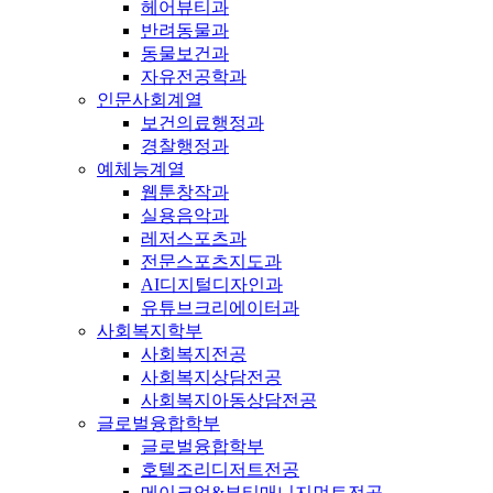
헤어뷰티과
반려동물과
동물보건과
자유전공학과
인문사회계열
보건의료행정과
경찰행정과
예체능계열
웹툰창작과
실용음악과
레저스포츠과
전문스포츠지도과
AI디지털디자인과
유튜브크리에이터과
사회복지학부
사회복지전공
사회복지상담전공
사회복지아동상담전공
글로벌융합학부
글로벌융합학부
호텔조리디저트전공
메이크업&뷰티매니지먼트전공