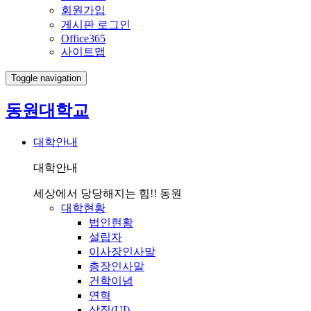
회원가입
게시판 로그인
Office365
사이트맵
Toggle navigation
동원대학교
대학안내
대학안내
세상에서 당당해지는 힘!! 동원
대학현황
법인현황
설립자
이사장인사말
총장인사말
건학이념
연혁
상징(UI)